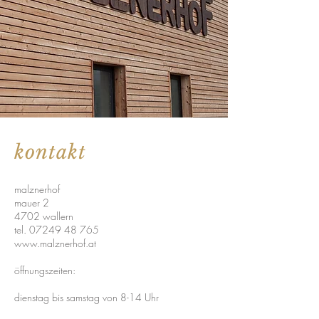
kontakt
malznerhof
mauer 2
4702 wallern
tel.
07249 48 765
www.malznerhof.at
öffnungszeiten:
dienstag bis samstag von 8-14 Uhr