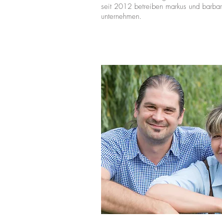
seit 2012 betreiben markus und barba
unternehmen.