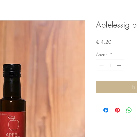
Apfelessig 
Preis
€ 4,20
Anzahl
*
In