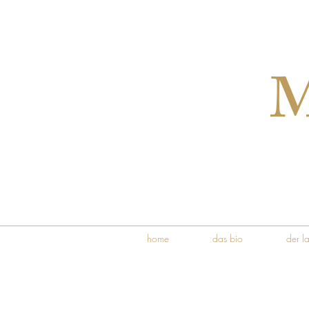
M
home
das bio
der l