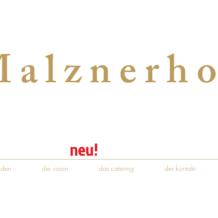
alznerh
neu!
aden
die vision
das catering
der kontakt